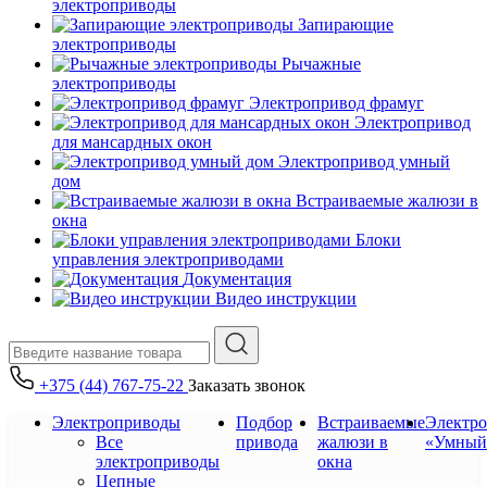
электроприводы
Запирающие
электроприводы
Рычажные
электроприводы
Электропривод фрамуг
Электропривод
для мансардных окон
Электропривод умный
дом
Встраиваемые жалюзи в
окна
Блоки
управления электроприводами
Документация
Видео инструкции
+375 (44) 767-75-22
Заказать звонок
Электроприводы
Подбор
Встраиваемые
Электр
Все
привода
жалюзи в
«Умный
электроприводы
окна
Цепные