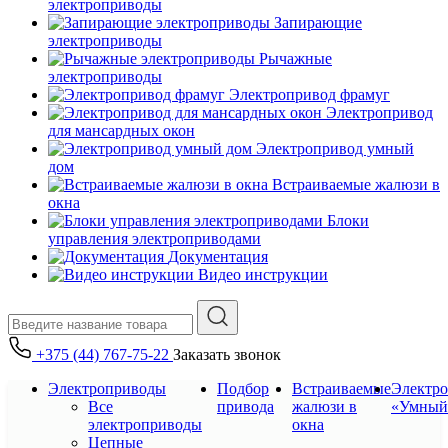
электроприводы
Запирающие
электроприводы
Рычажные
электроприводы
Электропривод фрамуг
Электропривод
для мансардных окон
Электропривод умный
дом
Встраиваемые жалюзи в
окна
Блоки
управления электроприводами
Документация
Видео инструкции
+375 (44) 767-75-22
Заказать звонок
Электроприводы
Подбор
Встраиваемые
Электр
Все
привода
жалюзи в
«Умный
электроприводы
окна
Цепные