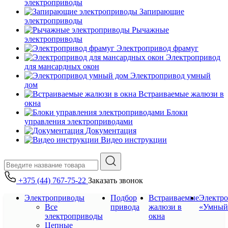
электроприводы
Запирающие
электроприводы
Рычажные
электроприводы
Электропривод фрамуг
Электропривод
для мансардных окон
Электропривод умный
дом
Встраиваемые жалюзи в
окна
Блоки
управления электроприводами
Документация
Видео инструкции
+375 (44) 767-75-22
Заказать звонок
Электроприводы
Подбор
Встраиваемые
Электр
Все
привода
жалюзи в
«Умный
электроприводы
окна
Цепные