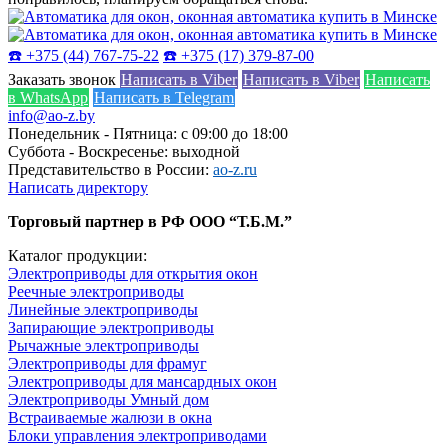
☎️ +375 (44) 767-75-22
☎️ +375 (17) 379-87-00
Заказать звонок
Написать в Viber
Написать в Viber
Написать
в WhatsApp
Написать в Telegram
info@ao-z.by
Понедельник - Пятница: с 09:00 до 18:00
Суббота - Воскресенье: выходной
Представительство в России:
ao-z.ru
Написать директору
Торговый партнер в РФ ООО “Т.Б.М.”
Каталог продукции:
Электроприводы для открытия окон
Реечные электроприводы
Линейные электроприводы
Запирающие электроприводы
Рычажные электроприводы
Электроприводы для фрамуг
Электроприводы для мансардных окон
Электроприводы Умный дом
Встраиваемые жалюзи в окна
Блоки управления электроприводами