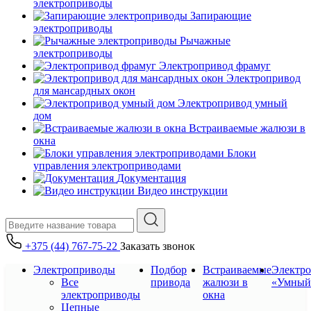
электроприводы
Запирающие
электроприводы
Рычажные
электроприводы
Электропривод фрамуг
Электропривод
для мансардных окон
Электропривод умный
дом
Встраиваемые жалюзи в
окна
Блоки
управления электроприводами
Документация
Видео инструкции
+375 (44) 767-75-22
Заказать звонок
Электроприводы
Подбор
Встраиваемые
Электр
Все
привода
жалюзи в
«Умный
электроприводы
окна
Цепные