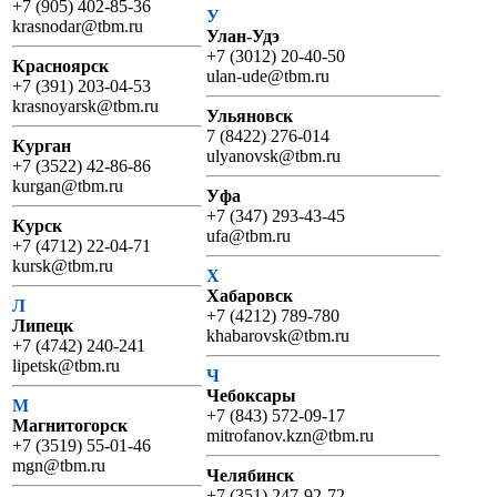
+7 (905) 402-85-36
У
krasnodar@tbm.ru
Улан-Удэ
+7 (3012) 20-40-50
Красноярск
ulan-ude@tbm.ru
+7 (391) 203-04-53
krasnoyarsk@tbm.ru
Ульяновск
7 (8422) 276-014
Курган
ulyanovsk@tbm.ru
+7 (3522) 42-86-86
kurgan@tbm.ru
Уфа
+7 (347) 293-43-45
Курск
ufa@tbm.ru
+7 (4712) 22-04-71
kursk@tbm.ru
Х
Хабаровск
Л
+7 (4212) 789-780
Липецк
khabarovsk@tbm.ru
+7 (4742) 240-241
lipetsk@tbm.ru
Ч
Чебоксары
М
+7 (843) 572-09-17
Магнитогорск
mitrofanov.kzn@tbm.ru
+7 (3519) 55-01-46
mgn@tbm.ru
Челябинск
+7 (351) 247-92-72