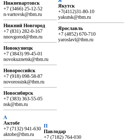
Я
Нижневартовск
Якутск
+7 (3466) 25-12-52
+7(4112)31-80-10
n-vartovsk@tbm.ru
yakutsk@tbm.ru
Нижний Новгород
Ярославль
+7 (831) 282-0-167
+7 (4852) 670-710
nnovgorod@tbm.ru
yaroslavl@tbm.ru
Новокузнецк
+7 (3843) 99-45-01
novokuznetsk@tbm.ru
Новороссийск
+7 (918) 098-58-87
novorossisk@tbm.ru
Новосибирск
+7 (383) 363-55-05
nsk@tbm.ru
А
Актобе
П
+7 (7132) 941-630
Павлодар
aktobe@tbm.ru
+7 (7182) 764-030