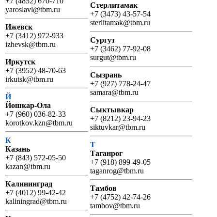
+7 (4852) 670-710
Стерлитамак
yaroslavl@tbm.ru
+7 (3473) 43-57-54
sterlitamak@tbm.ru
Ижевск
+7 (3412) 972-933
Сургут
izhevsk@tbm.ru
+7 (3462) 77-92-08
surgut@tbm.ru
Иркутск
+7 (3952) 48-70-63
Сызрань
irkutsk@tbm.ru
+7 (927) 778-24-47
samara@tbm.ru
Й
Йошкар-Ола
Сыктывкар
+7 (960) 036-82-33
+7 (8212) 23-94-23
korotkov.kzn@tbm.ru
siktuvkar@tbm.ru
К
Т
Казань
Таганрог
+7 (843) 572-05-50
+7 (918) 899-49-05
kazan@tbm.ru
taganrog@tbm.ru
Калининград
Тамбов
+7 (4012) 99-42-42
+7 (4752) 42-74-26
kaliningrad@tbm.ru
tambov@tbm.ru