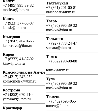
Калуга
Тахтамукай
+7 (495) 995-39-32
+7 (861) 201-60-81
moskva@tbm.ru
krasnodar@tbm.ru
Канск
Тверь
+7 (923) 377-60-07
+7 (495) 995-39-32
kansk@tbm.ru
moskva@tbm.ru
Кемерово
Тольятти
+7 (3842) 40-01-65
+7 (927) 778-24-47
kemerovo@tbm.ru
samara@tbm.ru
Киров
Томск
+7 (8332) 41-87-02
+7 (3822) 90-98-88
kirov@tbm.ru
tomsk@tbm.ru
Комсомольск-на-Амуре
+7 (4217) 242-252
Тула
komsomolsk@tbm.ru
+7 (495) 995-39-32
moskva@tbm.ru
Кострома
+7 (4852) 670-710
Тюмень
yaroslavl@tbm.ru
+7 (3452) 695-055
tumen@tbm.ru
Краснодар