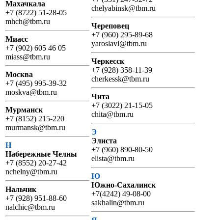
Махачкала
chelyabinsk@tbm.ru
+7 (8722) 51-28-05
mhch@tbm.ru
Череповец
+7 (960) 295-89-68
Миасс
yaroslavl@tbm.ru
+7 (902) 605 46 05
miass@tbm.ru
Черкесск
+7 (928) 358-11-39
Москва
cherkessk@tbm.ru
+7 (495) 995-39-32
moskva@tbm.ru
Чита
+7 (3022) 21-15-05
Мурманск
chita@tbm.ru
+7 (8152) 215-220
murmansk@tbm.ru
Э
Элиста
Н
+7 (960) 890-80-50
Набережные Челны
elista@tbm.ru
+7 (8552) 20-27-42
nchelny@tbm.ru
Ю
Южно-Сахалинск
Нальчик
+7(4242) 49-08-00
+7 (928) 951-88-60
sakhalin@tbm.ru
nalchic@tbm.ru