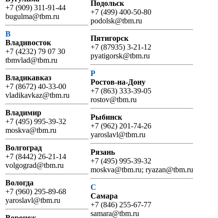
Подольск
+7 (909) 311-91-44
+7 (499) 400-50-80
bugulma@tbm.ru
podolsk@tbm.ru
В
Пятигорск
Владивосток
+7 (87935) 3-21-12
+7 (4232) 79 07 30
pyatigorsk@tbm.ru
tbmvlad@tbm.ru
Р
Владикавказ
Ростов-на-Дону
+7 (8672) 40-33-00
+7 (863) 333-39-05
vladikavkaz@tbm.ru
rostov@tbm.ru
Владимир
Рыбинск
+7 (495) 995-39-32
+7 (962) 201-74-26
moskva@tbm.ru
yaroslavl@tbm.ru
Волгоград
Рязань
+7 (8442) 26-21-14
+7 (495) 995-39-32
volgograd@tbm.ru
moskva@tbm.ru; ryazan@tbm.ru
Вологда
С
+7 (960) 295-89-68
Самара
yaroslavl@tbm.ru
+7 (846) 255-67-77
samara@tbm.ru
Воронеж