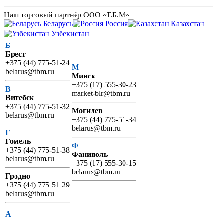
Наш торговый партнёр ООО «Т.Б.М»
Беларусь
Россия
Казахстан
Узбекистан
Б
Брест
+375 (44) 775-51-24
М
belarus@tbm.ru
Минск
+375 (17) 555-30-23
В
market-blr@tbm.ru
Витебск
+375 (44) 775-51-32
Могилев
belarus@tbm.ru
+375 (44) 775-51-34
belarus@tbm.ru
Г
Гомель
Ф
+375 (44) 775-51-38
Фаниполь
belarus@tbm.ru
+375 (17) 555-30-15
belarus@tbm.ru
Гродно
+375 (44) 775-51-29
belarus@tbm.ru
А