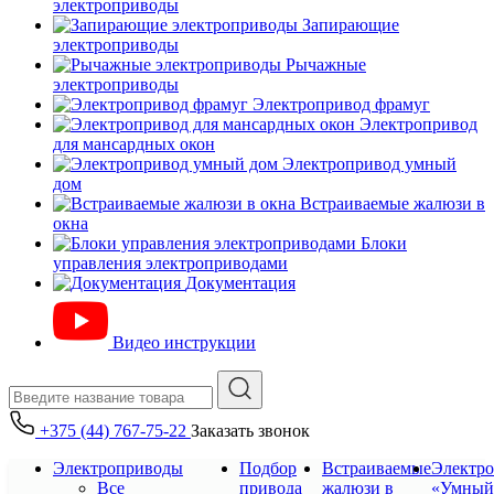
электроприводы
Запирающие
электроприводы
Рычажные
электроприводы
Электропривод фрамуг
Электропривод
для мансардных окон
Электропривод умный
дом
Встраиваемые жалюзи в
окна
Блоки
управления электроприводами
Документация
Видео инструкции
+375 (44) 767-75-22
Заказать звонок
Электроприводы
Подбор
Встраиваемые
Электр
Все
привода
жалюзи в
«Умный