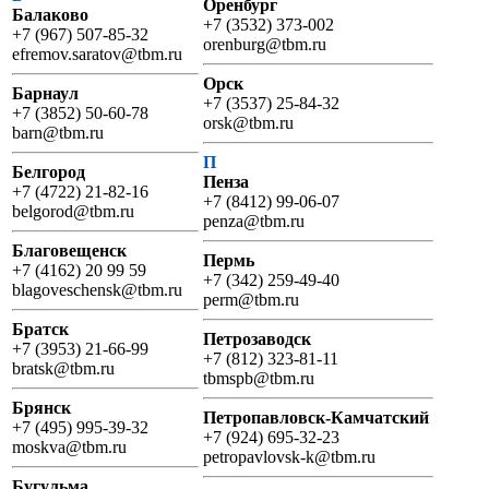
Оренбург
Балаково
+7 (3532) 373-002
+7 (967) 507-85-32
orenburg@tbm.ru
efremov.saratov@tbm.ru
Орск
Барнаул
+7 (3537) 25-84-32
+7 (3852) 50-60-78
orsk@tbm.ru
barn@tbm.ru
П
Белгород
Пенза
+7 (4722) 21-82-16
+7 (8412) 99-06-07
belgorod@tbm.ru
penza@tbm.ru
Благовещенск
Пермь
+7 (4162) 20 99 59
+7 (342) 259-49-40
blagoveschensk@tbm.ru
perm@tbm.ru
Братск
Петрозаводск
+7 (3953) 21-66-99
+7 (812) 323-81-11
bratsk@tbm.ru
tbmspb@tbm.ru
Брянск
Петропавловск-Камчатский
+7 (495) 995-39-32
+7 (924) 695-32-23
moskva@tbm.ru
petropavlovsk-k@tbm.ru
Бугульма