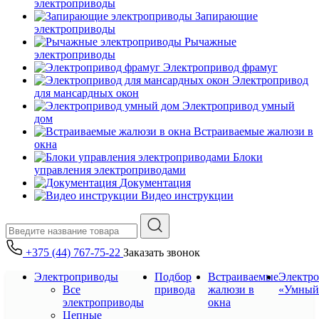
электроприводы
Запирающие
электроприводы
Рычажные
электроприводы
Электропривод фрамуг
Электропривод
для мансардных окон
Электропривод умный
дом
Встраиваемые жалюзи в
окна
Блоки
управления электроприводами
Документация
Видео инструкции
+375 (44) 767-75-22
Заказать звонок
Электроприводы
Подбор
Встраиваемые
Электр
Все
привода
жалюзи в
«Умный
электроприводы
окна
Цепные